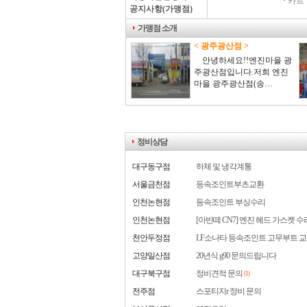
·
카트 
공지사항(가맹점)
가맹점 소개
< 광주광산점 >
안녕하세요!!엔진마을 광
주광산점입니다.저희 엔진
마을 광주광산점(송…
정비상담
대구동구점
하체 및 냉각계통
서울금천점
등속조인트부츠교환
인천논현점
등속조인트 부싱수리
인천논현점
[아반떼 CN7] 엔진 헤드 가스켓 수
천안두정점
LF소나타 등속조인트 고무부트 교
고양일산점
20년식 g90 문의드립니다
대구북구점
정비견적 문의
(1)
전주점
스포티지r 정비 문의