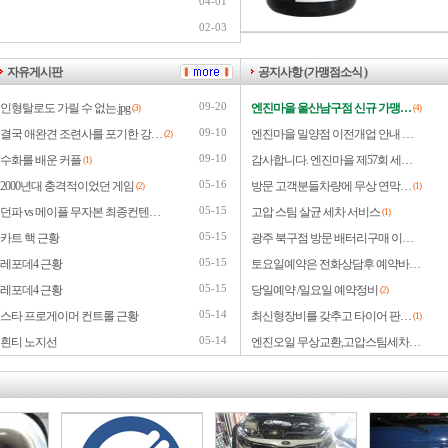
04-01
02-03
자유게시판
공지사항 (가맹점소식 )
09-20
인형탈로도 가릴 수 없는.jpg
엔진마을 울산남구점 신규 가맹…
(3)
(4)
09-10
결국 애완견 조련사를 포기한 강…
엔진마을 밀양점 이전개업 안내 …
(2)
09-10
수화를 배운 커플
감사합니다. 엔진마을 제57회 세…
(1)
05-16
2000년대 충격적이었던 게임
방문 고객분들차량에 무상 연막…
(2)
(1)
05-15
던파 vs 메이플 무자본 최종컨텐…
고압 스팀 살균 세차 서비스
(1)
05-15
카트 핵 근황
광주 북구점 방문 배터리구매 이…
05-15
레포데4 근황
토요일예약은 전화상담후 예약바…
05-15
레포데4 근황
당일예약 /일요일 예약정비
(2)
05-14
스타 프로게이머 컨트롤 근황
최신형장비를 갖추고 타이어 판…
(1)
05-14
흰티 노지선
엔진오일 무상교환,고압스팀세차…