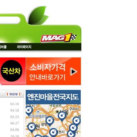
02-10
04-18
03-23
06-27
04-06
10-16