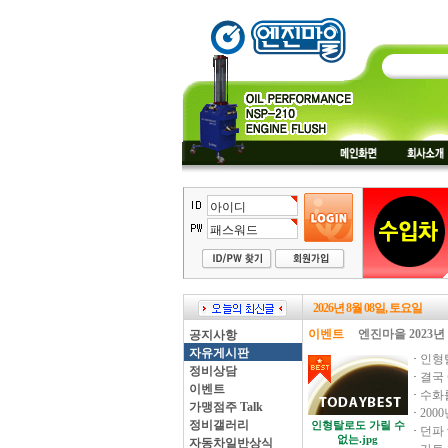
2026년 8월 08일, 토요일
이벤트
엔진마을 2023년
공지사항
자유게시판
·
인형탈
정비상담
·
결국
이벤트
·
수화
가맹점주 Talk
·
200
정비갤러리
인형탈로도 가릴 수
·
던파 
없는.jpg
자동차일반상식