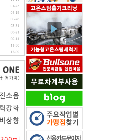
01-23
04-18
06-28
03-31
08-21
09-14
11-30
12-09