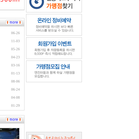
06-26
11-03
05-26
04-23
03-16
01-13
08-06
06-24
04-08
01-29