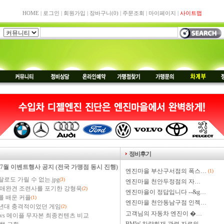
HOME
|
로그인
|
회원가입
|
장바구니
(0)
|
주문조회
|
마이페이지
|
사이트맵
정비후기
 7월 이벤트행사 공지 (전국 가맹점 동시 진행)
엔진마을 부산구서점의 폭스…
(1)
로도 가릴 수 없는.jpg
(3)
엔진마을 천안두정점의 자…
 애완견 조련사를 포기한 강형욱
(2)
엔진마을이 정답입니다 --&g…
를 배운 커플
(1)
엔진마을 천안동남구점 인젝…
0년대 충격적이었던 게임
(2)
고객님의 자동차 엔진이 �…
vs 메이플 무자본 최종컨텐츠 비교