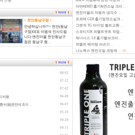
BMW 차량화재 관련 자료와 …
핵 근황
아반테MD 흡기&연소실 크리…
엔진마을의 자동차 냉각수 …
포르테 GDI 흡기및연소실크…
< 천안동남구점 >
그랜져 TG 타이밍 벨트교환 …
안녕하십니까?^^ 천안(동남
구점)대표 이범석 인사드립
스포티지R 외벨트셋트 작업…
니다.엔진마을 천안동남구
제너시스 3.8 흡기벨브크리…
점은 동남구 원…
외벭트 베아링 파손으…
나노렉스 엔진오일 코팅제 …
(1)
08-02
07-22
07-02
06-09
리 비용
06-07
환 비용(운전석 조수…
05-19
04-28
04-11