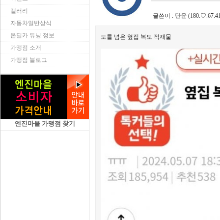
갤러리
글쓴이 :
단윤
(180.♡.67.4
자동차일반상식
온딜카 튜닝 정보
도를 넘은 옆집 복도 적재물
가맹점 소개
가맹점 블로그
엔진마을 가맹점 찾기