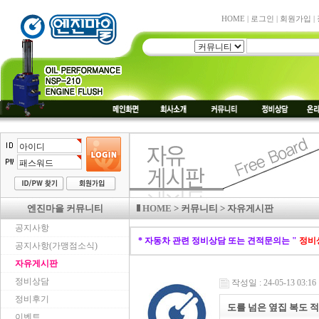
HOME
|
로그인
|
회원가입
|
엔진마을 커뮤니티
HOME
> 커뮤니티 > 자유게시판
공지사항
* 자동차 관련 정비상담 또는 견적문의는 "
정비
공지사항(가맹점소식)
자유게시판
정비상담
작성일 : 24-05-13 03:16
정비후기
도를 넘은 옆집 복도 
이벤트