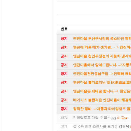
번호
공지
엔진마을 부산구서점의 폭스바겐 제타 
공지
엔진에 카본 때가 생기면. . --> 엔
공지
엔진마을 천안두정점의 자동차 냉각수
공지
엔진마을에서 알려드립니다. -->자동
공지
엔진마을천안동남구점 -->인젝터 크리
공지
엔진마을 흡기크리닝 및 EGR벨브 크리닝
공지
엔진마을은 제대로 합니다.--> 천안동
공지
배기가스 불합격은 엔진마을이 해결해드
공지
정직한 정비 -->자동차 타이밍밸트 점검
3872
인형탈로도 가릴 수 없는.jpg
(3)
3871
결국 애완견 조련사를 포기한 강형욱