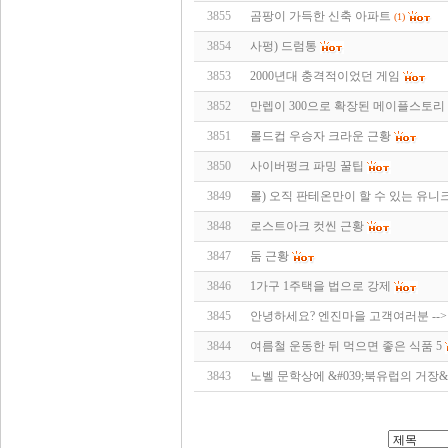
3855
곰팡이 가득한 신축 아파트
(1)
3854
사펑) 드럼통
3853
2000년대 충격적이었던 게임
3852
만렙이 300으로 확장된 메이플스토리
3851
롤드컵 우승자 크라운 근황
3850
사이버펑크 파밍 꿀팁
3849
롤) 오직 판테온만이 할 수 있는 유니
3848
로스트아크 컷씬 근황
3847
둠 근황
3846
1가구 1주택을 법으로 강제
3845
안녕하세요? 엔진마을 고객여러분 -->
3844
여름철 운동한 뒤 먹으면 좋은 식품 5
3843
노벨 문학상에 &#039;북유럽의 거장&#