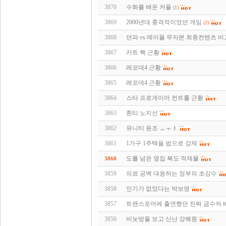
3870
수화를 배운 커플
(1)
3869
2000년대 충격적이었던 게임
(2)
3868
던파 vs 메이플 무자본 최종컨텐츠 비
3867
카트 핵 근황
3866
레포데4 근황
3865
레포데4 근황
3864
스타 프로게이머 컨트롤 근황
3863
흰티 노지선
3862
유니티 윤조 ㅗㅜㅑ
3861
1가구 1주택을 법으로 강제
도를 넘은 옆집 복도 적재물
3860
3859
의료 공백 대응하는 정부의 초강수
3858
인기가 없었다는 박보영
3857
트랜스포머에 출연했던 진짜 금수저 
3856
비눗방울 보고 신난 강혜원