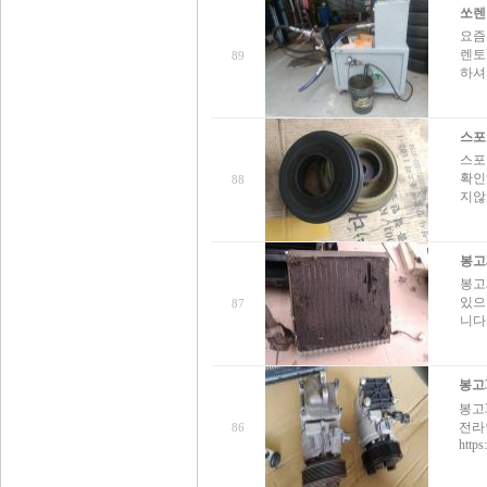
쏘렌
요즘
렌토
89
하셔
스포
스포
확인
88
지않
봉고
봉고
있으
87
니다
봉고
봉고
전라
86
https