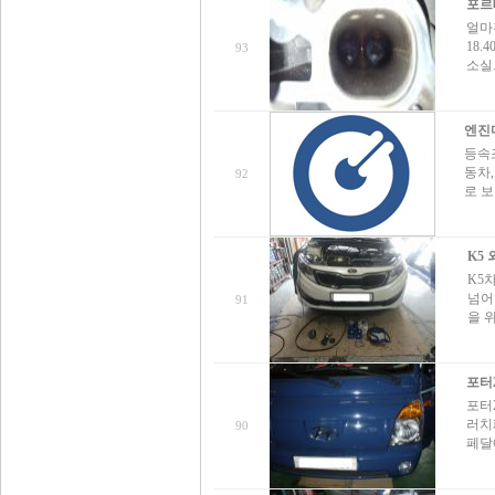
포르
얼마
18
93
소실
엔진마
등속
동차,
92
로 보
K5
K5
넘어
91
을 
포터
포터
러치
90
페달