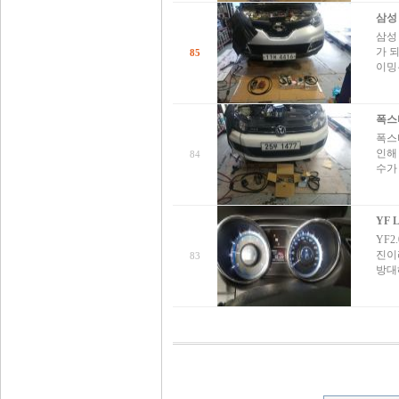
삼성
삼성
가 
85
이밍
폭스
폭스
인해
84
수가
YF 
YF2
진이
83
방대