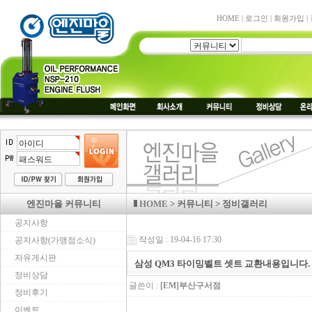
HOME
|
로그인
|
회원가입
|
엔진마을 커뮤니티
HOME
> 커뮤니티 > 정비갤러리
공지사항
작성일 : 19-04-16 17:30
공지사항(가맹점소식)
자유게시판
삼성 QM3 타이밍벨트 셋트 교환내용입니다.
정비상담
글쓴이 :
[EM]부산구서점
정비후기
이벤트