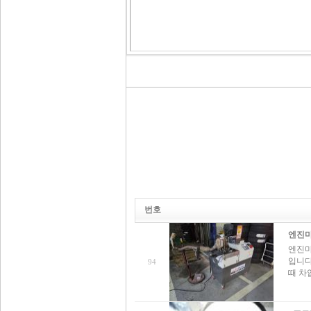
번호
엔진마
엔진마
입니다
94
때 차