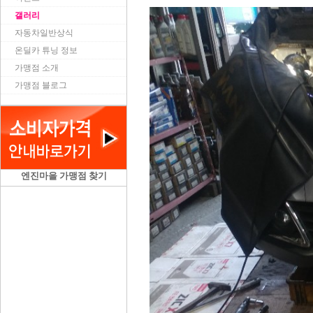
갤러리
자동차일반상식
온딜카 튜닝 정보
가맹점 소개
가맹점 블로그
엔진마을 가맹점 찾기